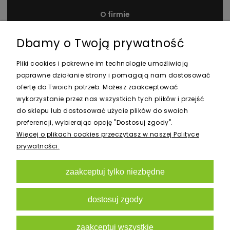
O firmie
Kontakt i dane firmy
Dbamy o Twoją prywatność
Nagrody i wyróżnienia
Pliki cookies i pokrewne im technologie umożliwiają
poprawne działanie strony i pomagają nam dostosować
ofertę do Twoich potrzeb. Możesz zaakceptować
wykorzystanie przez nas wszystkich tych plików i przejść
do sklepu lub dostosować użycie plików do swoich
preferencji, wybierając opcję "Dostosuj zgody".
Newsletter
Więcej o plikach cookies przeczytasz w naszej Polityce
prywatności.
zaakceptuj tylko niezbędne
zapisz się
dostosuj zgody
zaakceptuj wszystkie