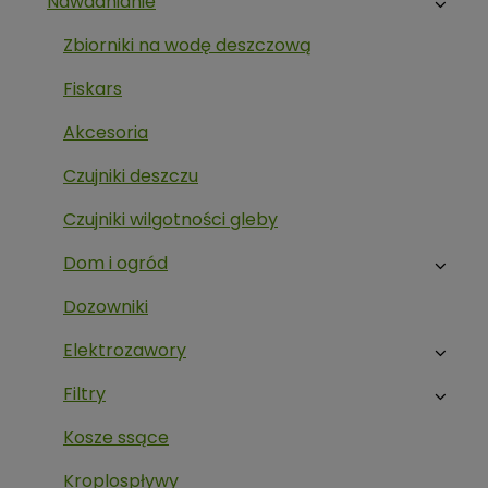
Nawadnianie
Zbiorniki na wodę deszczową
Fiskars
Akcesoria
Czujniki deszczu
Czujniki wilgotności gleby
Dom i ogród
Dozowniki
Elektrozawory
Filtry
Kosze ssące
Kroplospływy