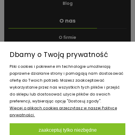
Blog
O nas
O firmie
Kontakt i dane firmy
Dbamy o Twoją prywatność
Nagrody i wyróżnienia
Pliki cookies i pokrewne im technologie umożliwiają
poprawne działanie strony i pomagają nam dostosować
ofertę do Twoich potrzeb. Możesz zaakceptować
wykorzystanie przez nas wszystkich tych plików i przejść
do sklepu lub dostosować użycie plików do swoich
preferencji, wybierając opcję "Dostosuj zgody".
Newsletter
Więcej o plikach cookies przeczytasz w naszej Polityce
prywatności.
zaakceptuj tylko niezbędne