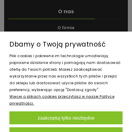
O nas
O firmie
Kontakt i dane firmy
Dbamy o Twoją prywatność
Nagrody i wyróżnienia
Pliki cookies i pokrewne im technologie umożliwiają
poprawne działanie strony i pomagają nam dostosować
ofertę do Twoich potrzeb. Możesz zaakceptować
wykorzystanie przez nas wszystkich tych plików i przejść
do sklepu lub dostosować użycie plików do swoich
preferencji, wybierając opcję "Dostosuj zgody".
Newsletter
Więcej o plikach cookies przeczytasz w naszej Polityce
prywatności.
zaakceptuj tylko niezbędne
zapisz się