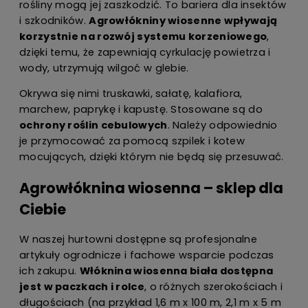
rośliny mogą jej zaszkodzić. To bariera dla insektów
i szkodników.
Agrowłókniny wiosenne wpływają
korzystnie na rozwój systemu korzeniowego
,
dzięki temu, że zapewniają cyrkulację powietrza i
wody, utrzymują wilgoć w glebie.
Okrywa się nimi truskawki, sałatę, kalafiora,
marchew, paprykę i kapustę. Stosowane są do
ochrony roślin cebulowych
. Należy odpowiednio
je przymocować za pomocą szpilek i kotew
mocujących, dzięki którym nie będą się przesuwać.
Agrowłóknina wiosenna – sklep dla
Ciebie
W naszej hurtowni dostępne są profesjonalne
artykuły ogrodnicze i fachowe wsparcie podczas
ich zakupu.
Włóknina wiosenna biała dostępna
jest w paczkach i rolce
, o różnych szerokościach i
długościach (na przykład 1,6 m x 100 m, 2,1 m x 5 m