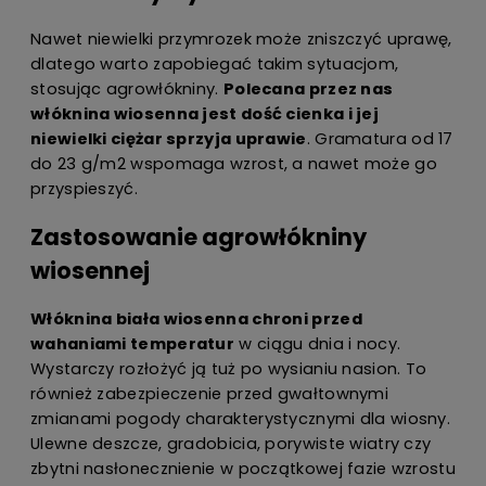
Nawet niewielki przymrozek może zniszczyć uprawę,
dlatego warto zapobiegać takim sytuacjom,
stosując agrowłókniny.
Polecana przez nas
włóknina wiosenna jest dość cienka i jej
niewielki ciężar sprzyja uprawie
. Gramatura od 17
do 23 g/m2 wspomaga wzrost, a nawet może go
przyspieszyć.
Zastosowanie agrowłókniny
wiosennej
Włóknina biała wiosenna chroni przed
wahaniami temperatur
w ciągu dnia i nocy.
Wystarczy rozłożyć ją tuż po wysianiu nasion. To
również zabezpieczenie przed gwałtownymi
zmianami pogody charakterystycznymi dla wiosny.
Ulewne deszcze, gradobicia, porywiste wiatry czy
zbytni nasłonecznienie w początkowej fazie wzrostu