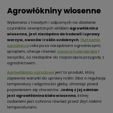
Agrowłókniny wiosenne
Wykonana z trwałych i odpornych na działanie
czynników zewnętrznych włókien
agrowłóknina
wiosenna, jest niezbędna do hodowli i uprawy
warzyw, owoców i roślin ozdobnych
.
Hurtownia
ogrodnicza
Lidia poza narzędziami ogrodniczymi,
sprzętem, oferuje również
nasiona holenderskie
i
wszystko, co niezbędne do rozpoczęcia przygody z
ogrodnictwem.
Agrowłóknina ogrodowa
jest to produkt, który
zapewnia warunki do uprawy roślin. Dba o regulację
temperatury i wilgotności gleby, chroniąc przed
pojawieniem się chwastów.
Jedną z jej odmian
jest agrowłóknina biała wiosenna
, której
zadaniem jest ochrona również przed zbyt niskimi
temperaturami.