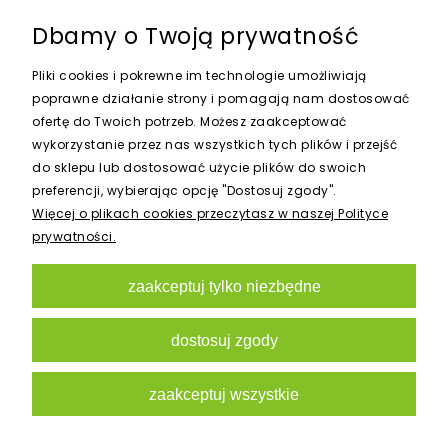
328,05 zł
Dbamy o Twoją prywatność
Pliki cookies i pokrewne im technologie umożliwiają
do koszyka
poprawne działanie strony i pomagają nam dostosować
ofertę do Twoich potrzeb. Możesz zaakceptować
wykorzystanie przez nas wszystkich tych plików i przejść
do sklepu lub dostosować użycie plików do swoich
preferencji, wybierając opcję "Dostosuj zgody".
Więcej o plikach cookies przeczytasz w naszej Polityce
prywatności.
zaakceptuj tylko niezbędne
dostosuj zgody
zaakceptuj wszystkie