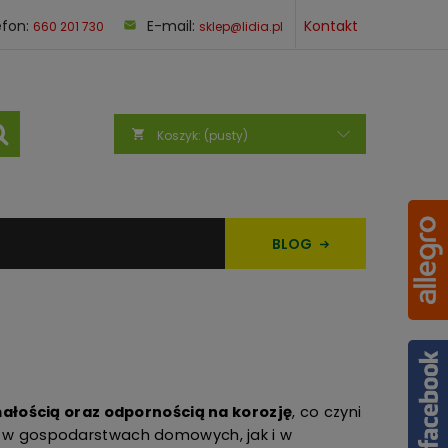
efon:
E-mail:
Kontakt
660 201 730
sklep@lidia.pl
Koszyk:
(pusty)
BLOG
małością oraz odpornością na korozję
, co czyni
 w gospodarstwach domowych, jak i w