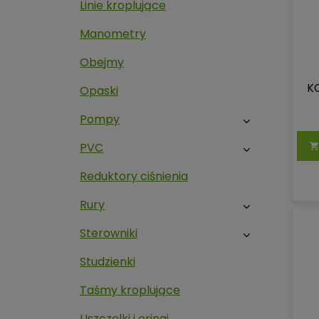
Linie kroplujące
Manometry
Obejmy
K
Opaski
Pompy
PVC
Reduktory ciśnienia
Rury
Sterowniki
Studzienki
Taśmy kroplujące
Uszczelki i oringi