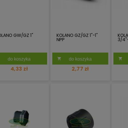
OLANO GW/GZ 1"
KOLANO GZ/GZ 1"-1"
KOL
NPP
3/4"
do koszyka
do koszyka
4,33 zł
2,77 zł