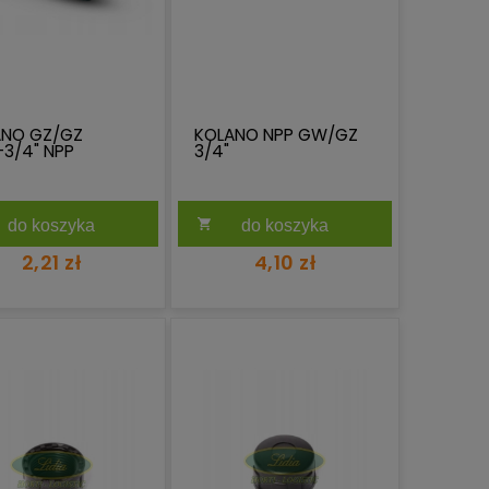
ANO GZ/GZ
KOLANO NPP GW/GZ
-3/4" NPP
3/4"
do koszyka
do koszyka
2,21 zł
4,10 zł