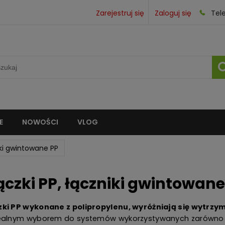
Zarejestruj się
Zaloguj się
Tel
E
NOWOŚCI
VLOG
ki gwintowane PP
ączki PP, łączniki gwintowane
zki PP wykonane z polipropylenu, wyróżniają się wytrzy
dealnym wyborem do systemów wykorzystywanych zarówno