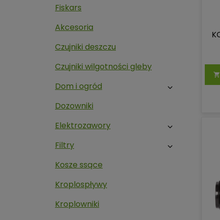
Fiskars
Akcesoria
K
Czujniki deszczu
Czujniki wilgotności gleby
Dom i ogród
Dozowniki
Elektrozawory
Filtry
Kosze ssące
Kroplospływy
Kroplowniki