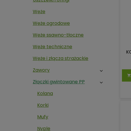
Węże
Węże ogrodowe
Węże ssawno-tłoczne
Węże techniczne
KO
Węże i złącza strażackie
Zawory
Złączki gwintowane PP
Kolana
Korki
Mufy
Nyple