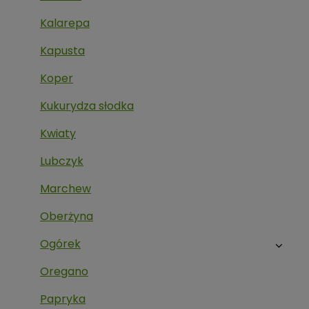
Kalarepa
Kapusta
Koper
Kukurydza słodka
Kwiaty
Lubczyk
Marchew
Oberżyna
Ogórek
Oregano
Papryka