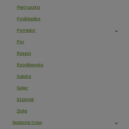
Pietruszka
Podkładka
Pomidor
Por
Rzepa
Rzodkiewka
Sałata
Seler
Szpinak
Zioła
Nasiona traw