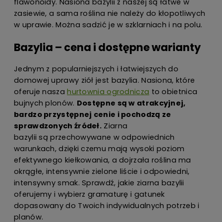
flawonoidy. Nasiona bazylii z naszej są łatwe w
zasiewie, a sama roślina nie należy do kłopotliwych
w uprawie. Można sadzić je w szklarniach i na polu.
Bazylia – cena i dostępne warianty
Jednym z popularniejszych i łatwiejszych do
domowej uprawy ziół jest bazylia. Nasiona, które
oferuje nasza
hurtownia ogrodnicza
to obietnica
bujnych plonów.
Dostępne są w atrakcyjnej,
bardzo przystępnej cenie i pochodzą ze
sprawdzonych źródeł.
Ziarna
bazylii są przechowywane w odpowiednich
warunkach, dzięki czemu mają wysoki poziom
efektywnego kiełkowania, a dojrzała roślina ma
okrągłe, intensywnie zielone liście i odpowiedni,
intensywny smak. Sprawdź, jakie ziarna bazylii
oferujemy i wybierz gramaturę i gatunek
dopasowany do Twoich indywidualnych potrzeb i
planów.