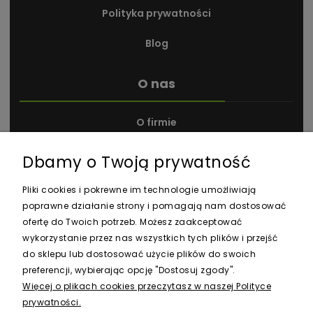
Polityka prywatności
Blog
O nas
O firmie
Kontakt i dane firmy
Dbamy o Twoją prywatność
Nagrody i wyróżnienia
Pliki cookies i pokrewne im technologie umożliwiają
poprawne działanie strony i pomagają nam dostosować
ofertę do Twoich potrzeb. Możesz zaakceptować
wykorzystanie przez nas wszystkich tych plików i przejść
do sklepu lub dostosować użycie plików do swoich
preferencji, wybierając opcję "Dostosuj zgody".
Newsletter
Więcej o plikach cookies przeczytasz w naszej Polityce
prywatności.