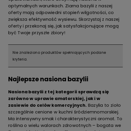
optymalnych warunkach. Ziarna bazylii z naszej
oferty mają odpowiedni stopień wilgotności, co
zwiększa efektywność wysiewu. Skorzystaj z naszej
oferty i przekonaj się, jak satysfakcjonujące mogą
być Twoje przyszłe zbiory!
Nie znaleziono produktów spełniających podane
kryteria.
Najlepsze nasiona bazylii
Nasiona bazylii z tej kategorii sprawdzą się
zarówno w uprawie amatorskiej, jak i w
zasiewie do celów komercyjnych.
Bazylia to zioło
szczególnie cenione w kuchni śródziemnomorskiej.
Ma intensywny smak i charakterystyczni aromat. To
roślina o wielu walorach zdrowotnych – bogata we