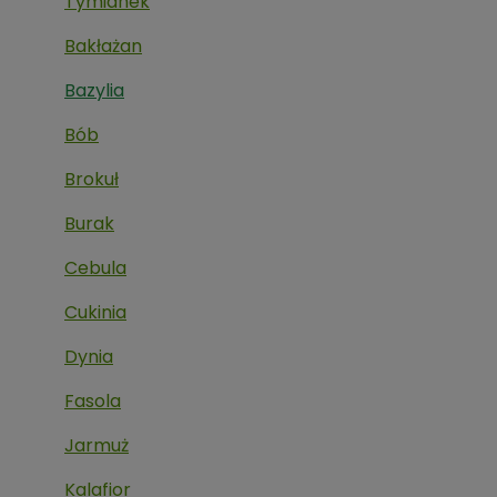
Tymianek
Bakłażan
Bazylia
Bób
Brokuł
Burak
Cebula
Cukinia
Dynia
Fasola
Jarmuż
Kalafior