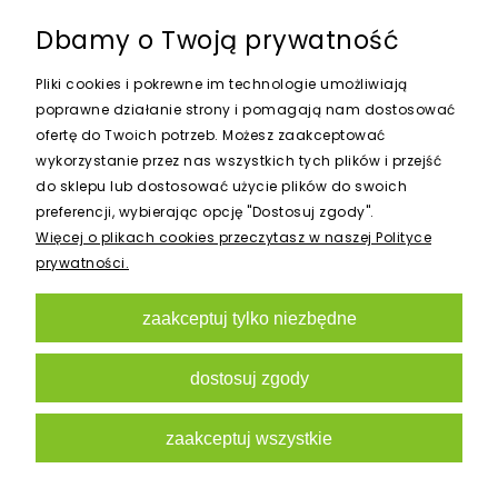
Dbamy o Twoją prywatność
Pliki cookies i pokrewne im technologie umożliwiają
poprawne działanie strony i pomagają nam dostosować
ofertę do Twoich potrzeb. Możesz zaakceptować
wykorzystanie przez nas wszystkich tych plików i przejść
WKŁUWKA 5x5mm
do sklepu lub dostosować użycie plików do swoich
preferencji, wybierając opcję "Dostosuj zgody".
0,15 zł
Więcej o plikach cookies przeczytasz w naszej Polityce
prywatności.
do koszyka
zaakceptuj tylko niezbędne
dostosuj zgody
zaakceptuj wszystkie