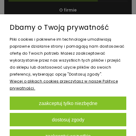
O firmie
Kontakt i dane firmy
Dbamy o Twoją prywatność
Nagrody i wyróżnienia
Pliki cookies i pokrewne im technologie umożliwiają
poprawne działanie strony i pomagają nam dostosować
ofertę do Twoich potrzeb. Możesz zaakceptować
wykorzystanie przez nas wszystkich tych plików i przejść
do sklepu lub dostosować użycie plików do swoich
preferencji, wybierając opcję "Dostosuj zgody".
Newsletter
Więcej o plikach cookies przeczytasz w naszej Polityce
prywatności.
zaakceptuj tylko niezbędne
zapisz się
dostosuj zgody
zaakceptuj wszystkie