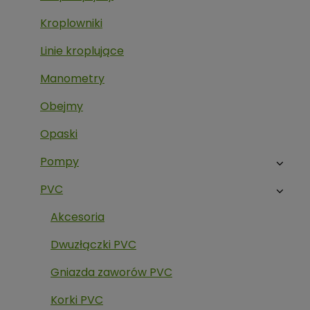
Kroplowniki
Linie kroplujące
Manometry
Obejmy
Opaski
Pompy
PVC
Akcesoria
Dwuzłączki PVC
Gniazda zaworów PVC
Korki PVC