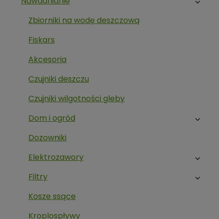
Nawadnianie
Zbiorniki na wodę deszczową
Fiskars
Akcesoria
Czujniki deszczu
Czujniki wilgotności gleby
Dom i ogród
Dozowniki
Elektrozawory
Filtry
Kosze ssące
Kroplospływy