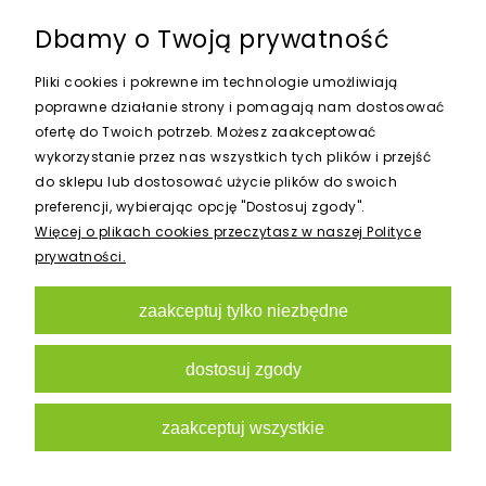
Dbamy o Twoją prywatność
Pliki cookies i pokrewne im technologie umożliwiają
poprawne działanie strony i pomagają nam dostosować
ofertę do Twoich potrzeb. Możesz zaakceptować
PVC FLD D-200 KOŁNIERZ
wykorzystanie przez nas wszystkich tych plików i przejść
do sklepu lub dostosować użycie plików do swoich
112,00 zł
preferencji, wybierając opcję "Dostosuj zgody".
Więcej o plikach cookies przeczytasz w naszej Polityce
prywatności.
do koszyka
zaakceptuj tylko niezbędne
dostosuj zgody
zaakceptuj wszystkie