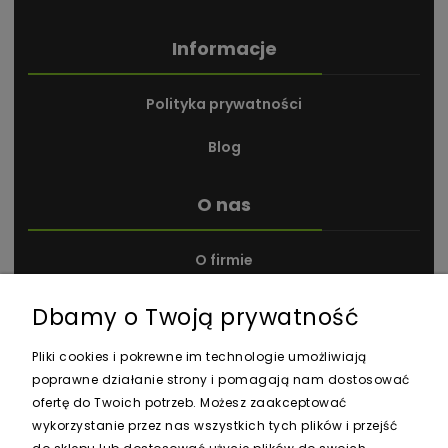
Informacje
Polityka prywatności
Blog
O nas
O firmie
Kontakt i dane firmy
Dbamy o Twoją prywatność
Nagrody i wyróżnienia
Pliki cookies i pokrewne im technologie umożliwiają
poprawne działanie strony i pomagają nam dostosować
ofertę do Twoich potrzeb. Możesz zaakceptować
wykorzystanie przez nas wszystkich tych plików i przejść