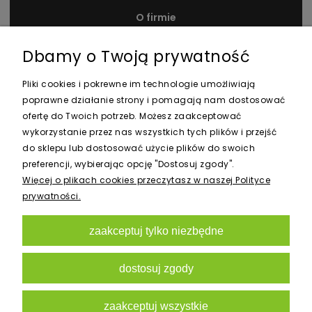
O firmie
Kontakt i dane firmy
Dbamy o Twoją prywatność
Nagrody i wyróżnienia
Pliki cookies i pokrewne im technologie umożliwiają
poprawne działanie strony i pomagają nam dostosować
ofertę do Twoich potrzeb. Możesz zaakceptować
wykorzystanie przez nas wszystkich tych plików i przejść
do sklepu lub dostosować użycie plików do swoich
preferencji, wybierając opcję "Dostosuj zgody".
Newsletter
Więcej o plikach cookies przeczytasz w naszej Polityce
prywatności.
zaakceptuj tylko niezbędne
zapisz się
dostosuj zgody
zaakceptuj wszystkie