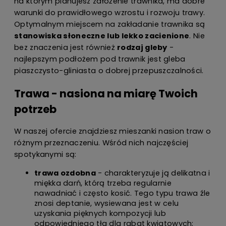
na którym planujesz założenie trawnika, ma dobre
warunki do prawidłowego wzrostu i rozwoju trawy.
Optymalnym miejscem na zakładanie trawnika są
stanowiska słoneczne lub lekko zacienione
. Nie
bez znaczenia jest również
rodzaj gleby
-
najlepszym podłożem pod trawnik jest gleba
piaszczysto-gliniasta o dobrej przepuszczalności.
Trawa - nasiona na miarę Twoich
potrzeb
W naszej ofercie znajdziesz mieszanki nasion traw o
różnym przeznaczeniu. Wśród nich najczęściej
spotykanymi są:
trawa ozdobna
- charakteryzuje ją delikatna i
miękka darń, którą trzeba regularnie
nawadniać i często kosić. Tego typu trawa źle
znosi deptanie, wysiewana jest w celu
uzyskania pięknych kompozycji lub
odpowiedniego tła dla rabat kwiatowych;