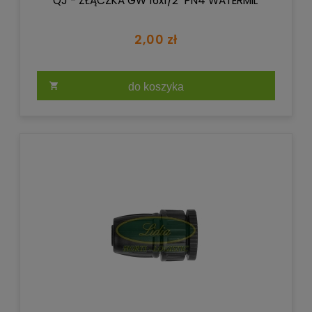
QJ - ZŁĄCZKA GW 16x1/2" PN4 WATERMIL
2,00 zł
do koszyka