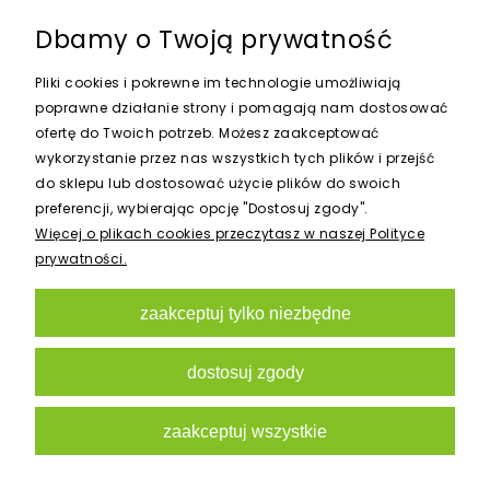
Dbamy o Twoją prywatność
Pliki cookies i pokrewne im technologie umożliwiają
poprawne działanie strony i pomagają nam dostosować
TRÓJNIK QJ 20-20-20
ofertę do Twoich potrzeb. Możesz zaakceptować
wykorzystanie przez nas wszystkich tych plików i przejść
5,20 zł
do sklepu lub dostosować użycie plików do swoich
preferencji, wybierając opcję "Dostosuj zgody".
Więcej o plikach cookies przeczytasz w naszej Polityce
prywatności.
do koszyka
zaakceptuj tylko niezbędne
dostosuj zgody
zaakceptuj wszystkie