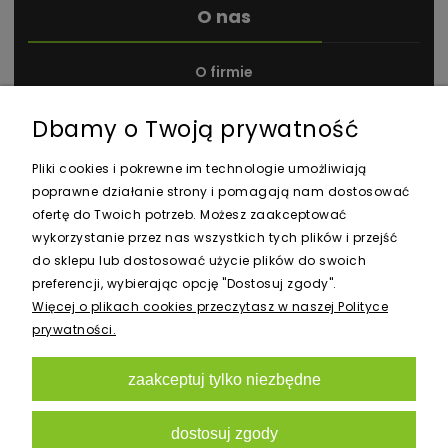
O nas
O firmie
Kontakt i dane firmy
Dbamy o Twoją prywatność
Nagrody i wyróżnienia
Pliki cookies i pokrewne im technologie umożliwiają
poprawne działanie strony i pomagają nam dostosować
ofertę do Twoich potrzeb. Możesz zaakceptować
wykorzystanie przez nas wszystkich tych plików i przejść
do sklepu lub dostosować użycie plików do swoich
preferencji, wybierając opcję "Dostosuj zgody".
Newsletter
Więcej o plikach cookies przeczytasz w naszej Polityce
prywatności.
zaakceptuj tylko niezbędne
zapisz się
dostosuj zgody