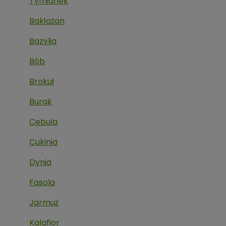
Tymianek
Bakłażan
Bazylia
Bób
Brokuł
Burak
Cebula
Cukinia
Dynia
Fasola
Jarmuż
Kalafior