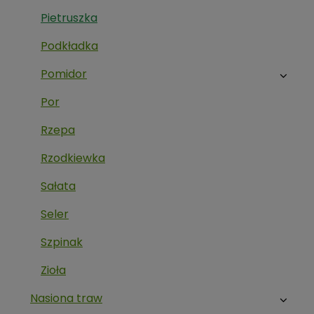
Pietruszka
Podkładka
Pomidor
Por
Rzepa
Rzodkiewka
Sałata
Seler
Szpinak
Zioła
Nasiona traw