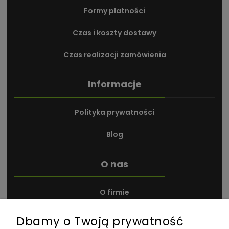
Formy płatności
Czas i koszty dostawy
Czas realizacji zamówienia
Informacje
Polityka prywatności
Blog
O nas
O firmie
Kontakt i dane firmy
Dbamy o Twoją prywatność