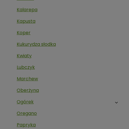
Kalarepa
Kapusta
Koper
Kukurydza słodka
Kwiaty
Lubczyk
Marchew
Oberżyna
Ogórek
Oregano
Papryka