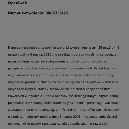
Opatówek.
Numer zezwolenia: 30/07/12420
Kupujący oświadcza, iż spełnia warunki wymienione w art. 25 ust.3 pkt 5
ustawy z dnia 8 marca 2013 r. o środkach ochrony roślin oraz posiada
przeszkolenie w zakresie stosowania środków ochrony roślin w
przypadku środków dla użytkowników profesjonalnych. Przed każdym
użyciem przeczytaj informacje zamieszczone w etykiecie i informacje
dotyczące produktu. Należy zwrócić uwagę na szczegółowe wskazania
dotyczące ryzyka. Należy stosować się do zasad bezpieczeństwa
zawartych w etykiecie. Środki ochrony roślin mogą nabyć jedynie osoby
pełnoletnie oraz osoby, które ukończyły szkolenie i posiadają kwalifikacje
wymagane dla osób nabywających środki ochrony roślin (art. 28 ustawy
o środkach ochrony roślin z dnia 8 marca 2013 r. ze zmianami). Środki
ochrony roślin należy stosować w taki sposób, aby nie stwarzać