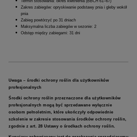
Termin stosowania: okres kwitnienia (BBCH 61–67)
Zakres zabiegów: opryskiwanie podstawy pnia i gleby wokół
pnia
Zabieg powtórzyć po 31 dniach
Maksymalna liczba zabiegów w sezonie: 2
Odstęp między zabiegami: 31 dni
Uwaga – środki ochrony roślin dla użytkowników
profesjonalnych
Środki ochrony roślin przeznaczone dla użytkowników
profesjonalnych mogą być sprzedawane wyłącznie
osobom pełnoletnim, które ukończyły odpowiednie
szkolenie w zakresie stosowania środków ochrony roślin,
zgodnie z art. 28 Ustawy o środkach ochrony roślin.
Kupujący zobowiązany jest do przekazania sprzedającemu