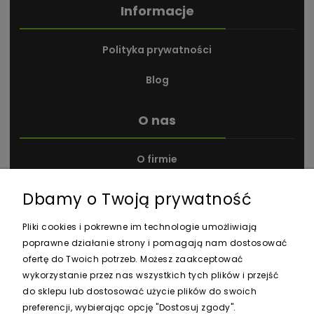
Informacje
Polityka prywatności
Blog
O nas
O firmie
Kontakt i dane firmy
Dbamy o Twoją prywatność
Nagrody i wyróżnienia
Pliki cookies i pokrewne im technologie umożliwiają
poprawne działanie strony i pomagają nam dostosować
ofertę do Twoich potrzeb. Możesz zaakceptować
wykorzystanie przez nas wszystkich tych plików i przejść
do sklepu lub dostosować użycie plików do swoich
preferencji, wybierając opcję "Dostosuj zgody".