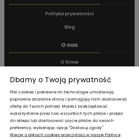
Polityka prywatności
Blog
O nas
O firmie
Kontakt i dane firmy
Dbamy o Twoją prywatność
Nagrody i wyróżnienia
Pliki cookies i pokrewne im technologie umożliwiają
poprawne działanie strony i pomagają nam dostosować
ofertę do Twoich potrzeb. Możesz zaakceptować
wykorzystanie przez nas wszystkich tych plików i przejść
do sklepu lub dostosować użycie plików do swoich
preferencji, wybierając opcję "Dostosuj zgody".
Newsletter
Więcej o plikach cookies przeczytasz w naszej Polityce