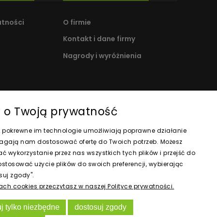
atności
O firmie
Kontakt i dane firmy
Nagrody i wyróżnienia
o Twoją prywatność
s i pokrewne im technologie umożliwiają poprawne działanie
magają nam dostosować ofertę do Twoich potrzeb. Możesz
 wykorzystanie przez nas wszystkich tych plików i przejść do
ostosować użycie plików do swoich preferencji, wybierając
suj zgody".
kach cookies przeczytasz w naszej Polityce prywatności.
j tylko niezbędne
dostosuj zgody