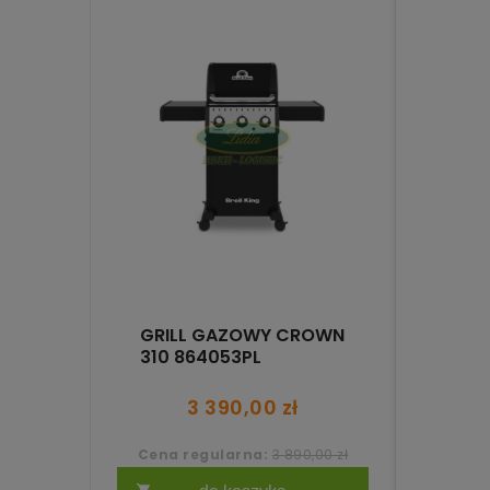
ZEST
GRILL GAZOWY CROWN
BIAŁ
310 864053PL
SNA
3 390,00 zł
Cena regularna:
3 890,00 zł
Cen