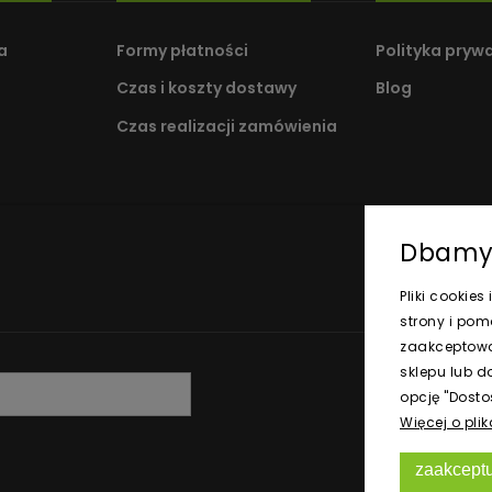
a
Formy płatności
Polityka pryw
Czas i koszty dostawy
Blog
Czas realizacji zamówienia
Dbamy 
Pliki cookie
strony i po
zaakceptować
sklepu lub d
opcję "Dosto
Więcej o pli
zaakceptu