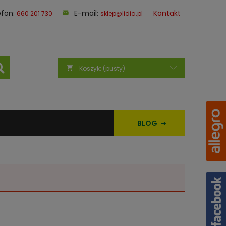
efon:
E-mail:
Kontakt
660 201 730
sklep@lidia.pl
Koszyk:
(pusty)
BLOG