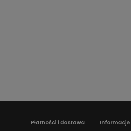
WĘŻYK IRYGACYJNY
KI DO OGÓRKÓW PE
CZARNY PCV 0,7m -
700 "10"kg 50szt
MIĘKKI
19,00 zł
0,41 zł
do koszyka
do koszyka
Płatności i dostawa
Informacje