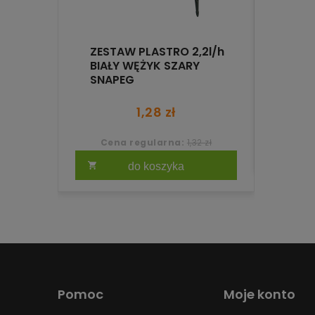
ZESTAW PLASTRO 2,2l/h
CA
BIAŁY WĘŻYK SZARY
WOR
0-245
SNAPEG
400X
1,28 zł
Cena regularna:
1,32 zł
do koszyka
Pomoc
Moje konto